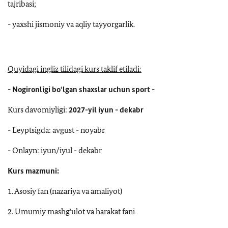
tajribasi;
- yaxshi jismoniy va aqliy tayyorgarlik.
Quyidagi ingliz tilidagi kurs taklif etiladi:
- Nogironligi bo‘lgan shaxslar uchun sport -
Kurs davomiyligi:
2027-yil iyun - dekabr
- Leyptsigda: avgust - noyabr
- Onlayn: iyun/iyul - dekabr
Kurs mazmuni:
1. Asosiy fan (nazariya va amaliyot)
2. Umumiy mashg‘ulot va harakat fani