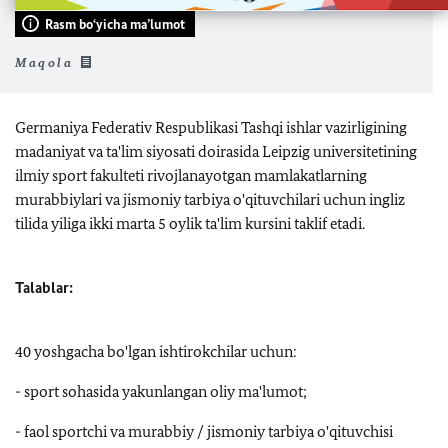
Rasm bo‘yicha ma’lumot
Maqola
Germaniya Federativ Respublikasi Tashqi ishlar vazirligining
madaniyat va ta'lim siyosati doirasida Leipzig universitetining
ilmiy sport fakulteti rivojlanayotgan mamlakatlarning
murabbiylari va jismoniy tarbiya o'qituvchilari uchun ingliz
tilida yiliga ikki marta 5 oylik ta'lim kursini taklif etadi.
Talablar:
40 yoshgacha bo'lgan ishtirokchilar uchun:
- sport sohasida yakunlangan oliy ma'lumot;
- faol sportchi va murabbiy / jismoniy tarbiya o'qituvchisi