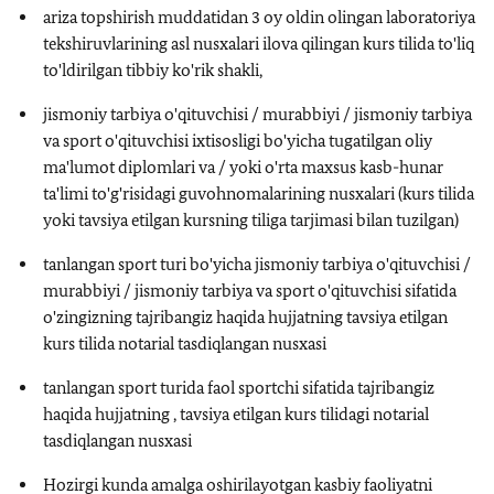
ariza topshirish muddatidan 3 oy oldin olingan laboratoriya
tekshiruvlarining asl nusxalari ilova qilingan kurs tilida to'liq
to'ldirilgan tibbiy ko'rik shakli,
jismoniy tarbiya o'qituvchisi / murabbiyi / jismoniy tarbiya
va sport o'qituvchisi ixtisosligi bo'yicha tugatilgan oliy
ma'lumot diplomlari va / yoki o'rta maxsus kasb-hunar
ta'limi to'g'risidagi guvohnomalarining nusxalari (kurs tilida
yoki tavsiya etilgan kursning tiliga tarjimasi bilan tuzilgan)
tanlangan sport turi bo'yicha jismoniy tarbiya o'qituvchisi /
murabbiyi / jismoniy tarbiya va sport o'qituvchisi sifatida
o'zingizning tajribangiz haqida hujjatning tavsiya etilgan
kurs tilida notarial tasdiqlangan nusxasi
tanlangan sport turida faol sportchi sifatida tajribangiz
haqida hujjatning , tavsiya etilgan kurs tilidagi notarial
tasdiqlangan nusxasi
Hozirgi kunda amalga oshirilayotgan kasbiy faoliyatni