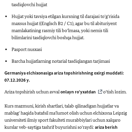
tasdiqlovchi hujjat
Hujjat yoki tavsiya etilgan kursning til darajasi to'g'risida
maxsus hujjat ((Englsch B2 / C1), agar bu til abituriyent
mamlakatining rasmiy tili bo'lmasa, yoki nemis tili
bilimlarini tasdiqlovchi boshqa hujjat.
Pasport nusxasi
Barcha hujjatlarning notarial tasdiqlangan tarjimasi
Germaniya elchixonasiga ariza topshirishning oxirgi muddati:
07.12.2026 y.
Ariza topshirish uchun avval
onlayn ro‘yxatdan
o‘tish lozim.
Kurs mazmuni, kirish shartlari, talab qilinadigan hujjatlar va
mablag' haqida batafsil ma'lumot olish uchun elchixona Leipzig
universiteti ilmiy sport fakulteti murabbiylari uchun xalqaro
kurslar veb-saytiga tashrif buyurishni so'raydi:
ariza berish