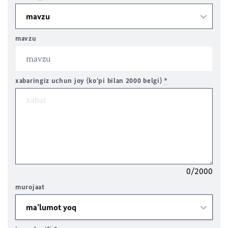
mavzu
xabaringiz uchun joy (ko‘pi bilan 2000 belgi)
*
0/2000
murojaat