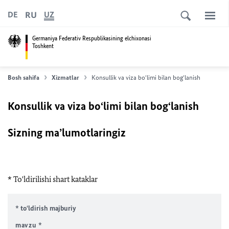
RU
DE
UZ
Germaniya Federativ Respublikasining elchixonasi
Toshkent
Bosh sahifa
Xizmatlar
Konsullik va viza bo‘limi bilan bog‘lanish
Konsullik va viza bo‘limi bilan bog‘lanish
Sizning ma’lumotlaringiz
* To'ldirilishi shart kataklar
* to‘ldirish majburiy
mavzu
*