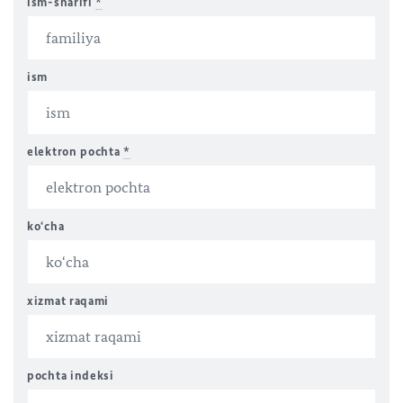
ism-sharifi
*
ism
elektron pochta
*
ko‘cha
xizmat raqami
pochta indеksi