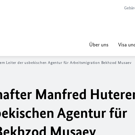
Gebär
Über uns
Visa und
dem Leiter der usbekischen Agentur für Arbeitsmigration Bekhzod Musaev
hafter Manfred Huterer
bekischen Agentur für
 Bekhzod Musaev