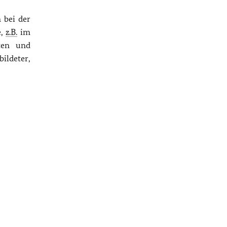
 bei der
e,
z.B.
im
uten und
bildeter,