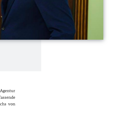
 Agentur
fassende
uchs von