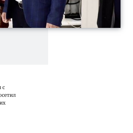
 с
осетил
ких