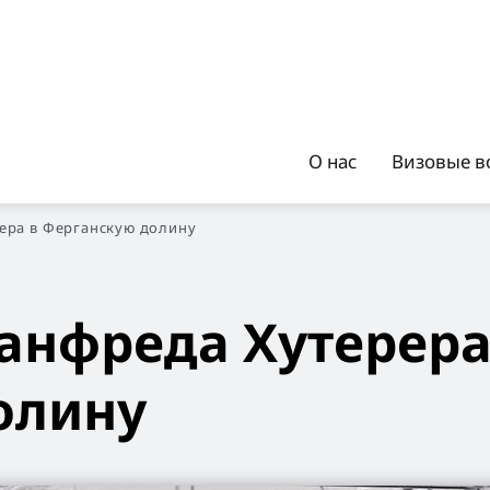
О нас
Визовые в
ера в Ферганскую долину
анфреда Хутерера
олину